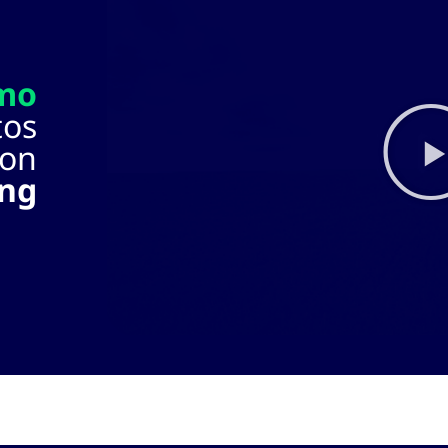
mo
tos
con
ing