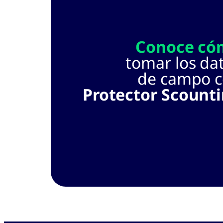
Conoce có
tomar los da
de campo 
Protector Scount