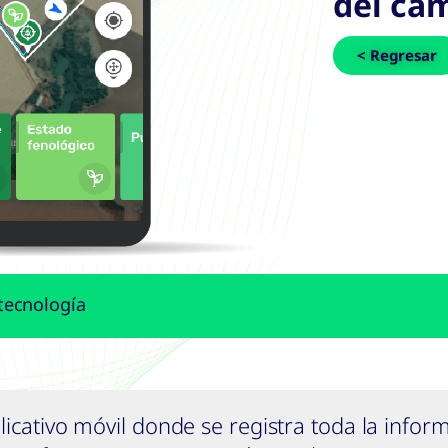
del ca
< Regresar
tecnología
plicativo móvil donde se registra toda la inf