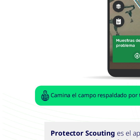
Camina el campo respaldado por 
Protector Scouting
es el a