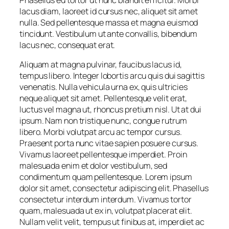
lacus diam, laoreet id cursus nec, aliquet sit amet
nulla. Sed pellentesque massa et magna euismod
tincidunt. Vestibulum ut ante convallis, bibendum
lacus nec, consequat erat.
Aliquam at magna pulvinar, faucibus lacus id,
tempus libero. Integer lobortis arcu quis dui sagittis
venenatis. Nulla vehicula urna ex, quis ultricies
neque aliquet sit amet. Pellentesque velit erat,
luctus vel magna ut, rhoncus pretium nisl. Ut at dui
ipsum. Nam non tristique nunc, congue rutrum
libero. Morbi volutpat arcu ac tempor cursus.
Praesent porta nunc vitae sapien posuere cursus.
Vivamus laoreet pellentesque imperdiet. Proin
malesuada enim et dolor vestibulum, sed
condimentum quam pellentesque. Lorem ipsum
dolor sit amet, consectetur adipiscing elit. Phasellus
consectetur interdum interdum. Vivamus tortor
quam, malesuada ut ex in, volutpat placerat elit.
Nullam velit velit, tempus ut finibus at, imperdiet ac