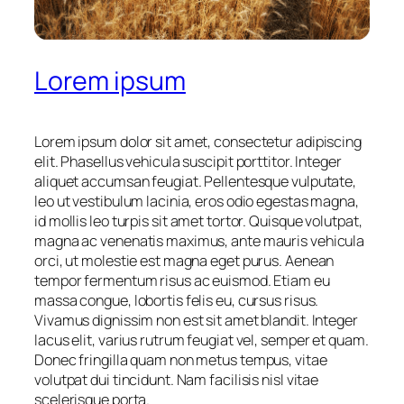
Lorem ipsum
Lorem ipsum dolor sit amet, consectetur adipiscing
elit. Phasellus vehicula suscipit porttitor. Integer
aliquet accumsan feugiat. Pellentesque vulputate,
leo ut vestibulum lacinia, eros odio egestas magna,
id mollis leo turpis sit amet tortor. Quisque volutpat,
magna ac venenatis maximus, ante mauris vehicula
orci, ut molestie est magna eget purus. Aenean
tempor fermentum risus ac euismod. Etiam eu
massa congue, lobortis felis eu, cursus risus.
Vivamus dignissim non est sit amet blandit. Integer
lacus elit, varius rutrum feugiat vel, semper et quam.
Donec fringilla quam non metus tempus, vitae
volutpat dui tincidunt. Nam facilisis nisl vitae
scelerisque porta.