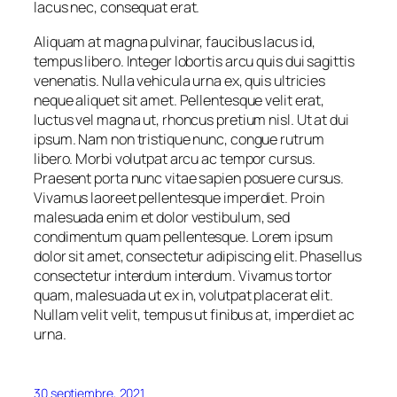
lacus nec, consequat erat.
Aliquam at magna pulvinar, faucibus lacus id,
tempus libero. Integer lobortis arcu quis dui sagittis
venenatis. Nulla vehicula urna ex, quis ultricies
neque aliquet sit amet. Pellentesque velit erat,
luctus vel magna ut, rhoncus pretium nisl. Ut at dui
ipsum. Nam non tristique nunc, congue rutrum
libero. Morbi volutpat arcu ac tempor cursus.
Praesent porta nunc vitae sapien posuere cursus.
Vivamus laoreet pellentesque imperdiet. Proin
malesuada enim et dolor vestibulum, sed
condimentum quam pellentesque. Lorem ipsum
dolor sit amet, consectetur adipiscing elit. Phasellus
consectetur interdum interdum. Vivamus tortor
quam, malesuada ut ex in, volutpat placerat elit.
Nullam velit velit, tempus ut finibus at, imperdiet ac
urna.
30 septiembre, 2021