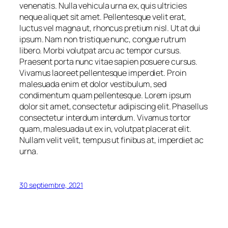
venenatis. Nulla vehicula urna ex, quis ultricies
neque aliquet sit amet. Pellentesque velit erat,
luctus vel magna ut, rhoncus pretium nisl. Ut at dui
ipsum. Nam non tristique nunc, congue rutrum
libero. Morbi volutpat arcu ac tempor cursus.
Praesent porta nunc vitae sapien posuere cursus.
Vivamus laoreet pellentesque imperdiet. Proin
malesuada enim et dolor vestibulum, sed
condimentum quam pellentesque. Lorem ipsum
dolor sit amet, consectetur adipiscing elit. Phasellus
consectetur interdum interdum. Vivamus tortor
quam, malesuada ut ex in, volutpat placerat elit.
Nullam velit velit, tempus ut finibus at, imperdiet ac
urna.
30 septiembre, 2021