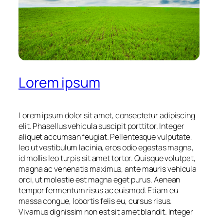
Lorem ipsum
Lorem ipsum dolor sit amet, consectetur adipiscing
elit. Phasellus vehicula suscipit porttitor. Integer
aliquet accumsan feugiat. Pellentesque vulputate,
leo ut vestibulum lacinia, eros odio egestas magna,
id mollis leo turpis sit amet tortor. Quisque volutpat,
magna ac venenatis maximus, ante mauris vehicula
orci, ut molestie est magna eget purus. Aenean
tempor fermentum risus ac euismod. Etiam eu
massa congue, lobortis felis eu, cursus risus.
Vivamus dignissim non est sit amet blandit. Integer