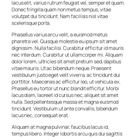
lacus elit, varius rutrum feugiat vel, semper et quam.
Donec fringilla quam non metus tempus, vitae
volutpat dui tincidunt. Nam facilisis nisl vitae
scelerisque porta.
Phasellus varius arcu velit, a euismod metus
pharetra vel. Quisque molestie eu ipsum sit amet
dignissim. Nulla facilisi. Curabitur efficitur id mauris
nec interdum. Curabitur ut ullamcorper mi. Aliquam
dolor lorem, ultricies sit amet pretium sed, dapibus
vitae mauris. Ut ac bibendum neque. Praesent
vestibulum justo eget velit viverra, ac tincidunt dui
porttitor. Maecenas ac efficitur leo, ut vehicula ex.
Phasellus eu tortor ut nunc blandit efficitur. Morbi
lacus diam, laoreet id cursus nec, aliquet sit amet
nulla. Sed pellentesque massa et magna euismod
tincidunt. Vestibulum ut ante convallis, bibendum
lacus nec, consequat erat.
Aliquam at magna pulvinar, faucibus lacus id,
tempus libero. Integer lobortis arcu quis dui sagittis