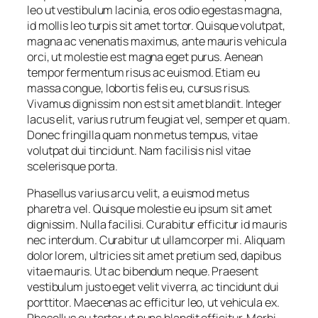
leo ut vestibulum lacinia, eros odio egestas magna,
id mollis leo turpis sit amet tortor. Quisque volutpat,
magna ac venenatis maximus, ante mauris vehicula
orci, ut molestie est magna eget purus. Aenean
tempor fermentum risus ac euismod. Etiam eu
massa congue, lobortis felis eu, cursus risus.
Vivamus dignissim non est sit amet blandit. Integer
lacus elit, varius rutrum feugiat vel, semper et quam.
Donec fringilla quam non metus tempus, vitae
volutpat dui tincidunt. Nam facilisis nisl vitae
scelerisque porta.
Phasellus varius arcu velit, a euismod metus
pharetra vel. Quisque molestie eu ipsum sit amet
dignissim. Nulla facilisi. Curabitur efficitur id mauris
nec interdum. Curabitur ut ullamcorper mi. Aliquam
dolor lorem, ultricies sit amet pretium sed, dapibus
vitae mauris. Ut ac bibendum neque. Praesent
vestibulum justo eget velit viverra, ac tincidunt dui
porttitor. Maecenas ac efficitur leo, ut vehicula ex.
Phasellus eu tortor ut nunc blandit efficitur. Morbi