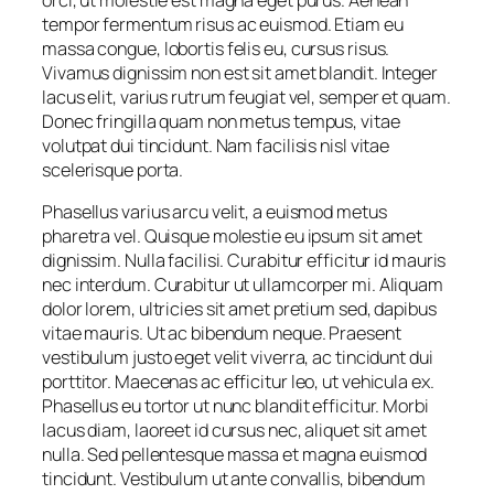
orci, ut molestie est magna eget purus. Aenean
tempor fermentum risus ac euismod. Etiam eu
massa congue, lobortis felis eu, cursus risus.
Vivamus dignissim non est sit amet blandit. Integer
lacus elit, varius rutrum feugiat vel, semper et quam.
Donec fringilla quam non metus tempus, vitae
volutpat dui tincidunt. Nam facilisis nisl vitae
scelerisque porta.
Phasellus varius arcu velit, a euismod metus
pharetra vel. Quisque molestie eu ipsum sit amet
dignissim. Nulla facilisi. Curabitur efficitur id mauris
nec interdum. Curabitur ut ullamcorper mi. Aliquam
dolor lorem, ultricies sit amet pretium sed, dapibus
vitae mauris. Ut ac bibendum neque. Praesent
vestibulum justo eget velit viverra, ac tincidunt dui
porttitor. Maecenas ac efficitur leo, ut vehicula ex.
Phasellus eu tortor ut nunc blandit efficitur. Morbi
lacus diam, laoreet id cursus nec, aliquet sit amet
nulla. Sed pellentesque massa et magna euismod
tincidunt. Vestibulum ut ante convallis, bibendum