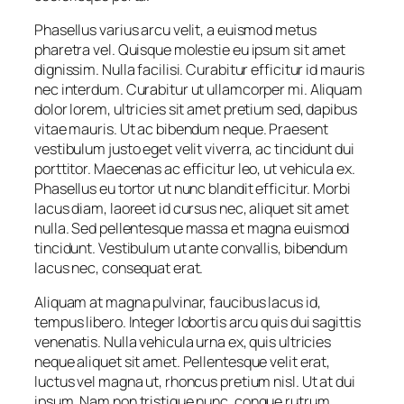
Phasellus varius arcu velit, a euismod metus
pharetra vel. Quisque molestie eu ipsum sit amet
dignissim. Nulla facilisi. Curabitur efficitur id mauris
nec interdum. Curabitur ut ullamcorper mi. Aliquam
dolor lorem, ultricies sit amet pretium sed, dapibus
vitae mauris. Ut ac bibendum neque. Praesent
vestibulum justo eget velit viverra, ac tincidunt dui
porttitor. Maecenas ac efficitur leo, ut vehicula ex.
Phasellus eu tortor ut nunc blandit efficitur. Morbi
lacus diam, laoreet id cursus nec, aliquet sit amet
nulla. Sed pellentesque massa et magna euismod
tincidunt. Vestibulum ut ante convallis, bibendum
lacus nec, consequat erat.
Aliquam at magna pulvinar, faucibus lacus id,
tempus libero. Integer lobortis arcu quis dui sagittis
venenatis. Nulla vehicula urna ex, quis ultricies
neque aliquet sit amet. Pellentesque velit erat,
luctus vel magna ut, rhoncus pretium nisl. Ut at dui
ipsum. Nam non tristique nunc, congue rutrum